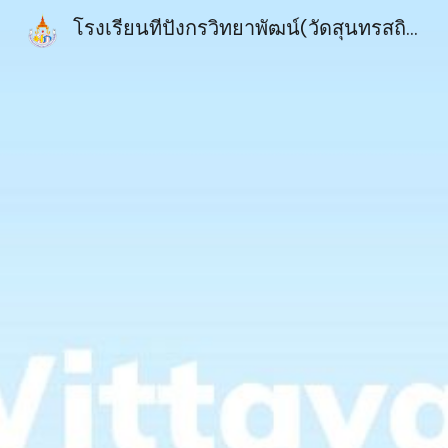
โรงเรียนทีปังกรวิทยาพัฒน์(วัดสุนทรสถิต) ในพระราชูปถัมภ์ฯ : : : DPK6
Sk