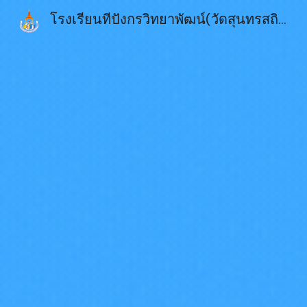
โรงเรียนทีปังกรวิทยาพัฒน์(วัดสุนทรสถิต) ในพระราชูปถัมภ์ฯ : : : DPK6
Sk