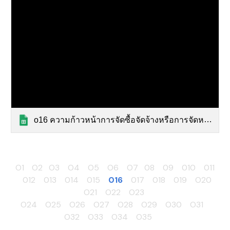
o16 ความก้าวหน้าการจัดซื้อจัดจ้างหรือการจัดหาพัสดุ.xlsx
O1
O2
O3
O4
O5
O6
O7
08
09
010
011
012
013
014
015
016
017
018
019
O20
O21
O22
O23
O24
O25
O26
O27
O28
O29
O30
O31
O32
O33
O34
O35