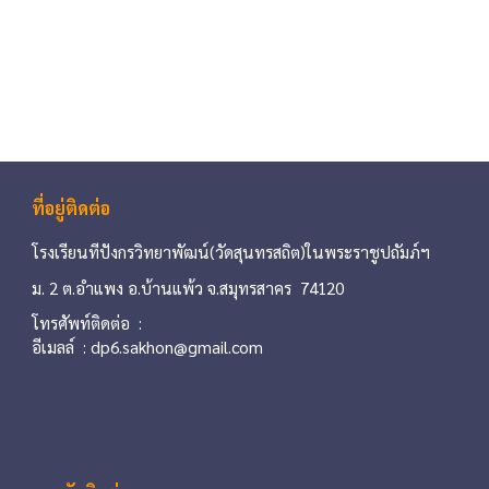
ที่อยู่ติดต่อ
โรงเรียนทีปังกรวิทยาพัฒน์(วัดสุนทรสถิต)ในพระราชูปถัมภ์ฯ
ม. 2 ต.อำแพง อ.บ้านแพ้ว จ.สมุทรสาคร 74120
โท
รศัพท์ติดต่อ :
อีเมลล์ : dp6.sakhon@gmail.com