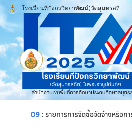
โรงเรียนทีปังกรวิทยาพัฒน์(วัดสุนทรสถิต) ในพระราชูปถัมภ์ฯ : : : DPK6
Sk
O
9
:
รายการการจัดซื้อจัดจ้างหรือกา